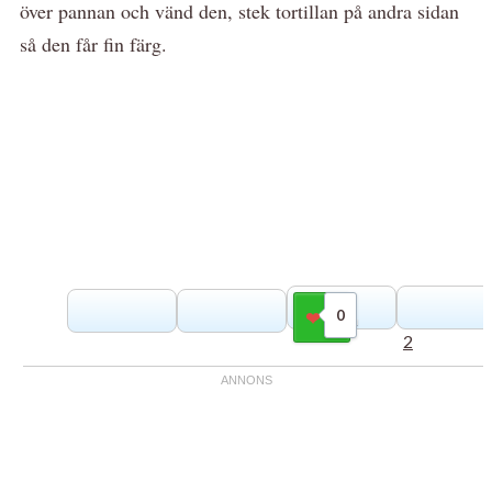
över pannan och vänd den, stek tortillan på andra sidan
så den får fin färg.
0
Gilla
2