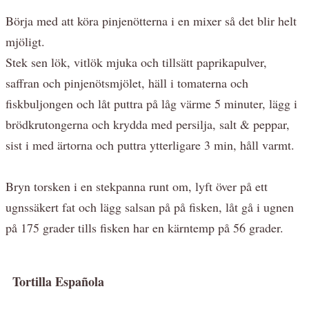
Börja med att köra pinjenötterna i en mixer så det blir helt
mjöligt.
Stek sen lök, vitlök mjuka och tillsätt paprikapulver,
saffran och pinjenötsmjölet, häll i tomaterna och
fiskbuljongen och låt puttra på låg värme 5 minuter, lägg i
brödkrutongerna och krydda med persilja, salt & peppar,
sist i med ärtorna och puttra ytterligare 3 min, håll varmt.
Bryn torsken i en stekpanna runt om, lyft över på ett
ugnssäkert fat och lägg salsan på på fisken, låt gå i ugnen
på 175 grader tills fisken har en kärntemp på 56 grader.
Tortilla Española