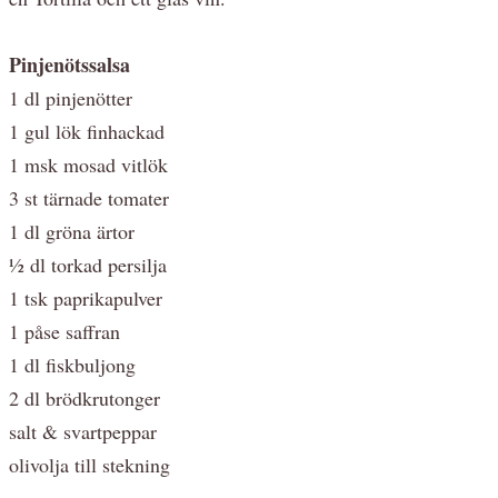
Pinjenötssalsa
1 dl pinjenötter
1 gul lök finhackad
1 msk mosad vitlök
3 st tärnade tomater
1 dl gröna ärtor
½ dl torkad persilja
1 tsk paprikapulver
1 påse saffran
1 dl fiskbuljong
2 dl brödkrutonger
salt & svartpeppar
olivolja till stekning