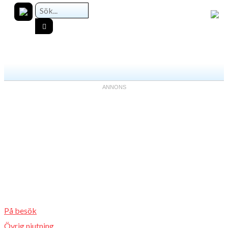
På besök
Övrig njutning