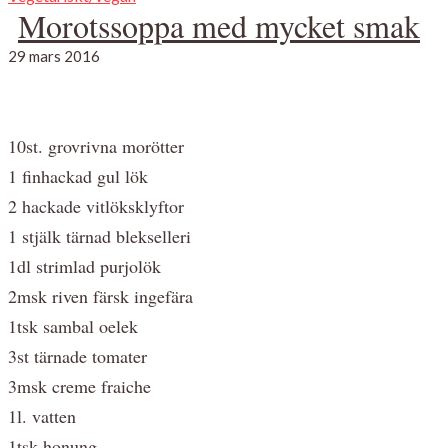
Morotssoppa med mycket smak
29 mars 2016
10st. grovrivna morötter
1 finhackad gul lök
2 hackade vitlöksklyftor
1 stjälk tärnad blekselleri
1dl strimlad purjolök
2msk riven färsk ingefära
1tsk sambal oelek
3st tärnade tomater
3msk creme fraiche
1l. vatten
1tsk honung