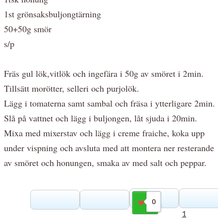
1st grönsaksbuljongtärning
50+50g smör
s/p
Fräs gul lök,vitlök och ingefära i 50g av smöret i 2min.
Tillsätt morötter, selleri och purjolök.
Lägg i tomaterna samt sambal och fräsa i ytterligare 2min.
Slå på vattnet och lägg i buljongen, låt sjuda i 20min.
Mixa med mixerstav och lägg i creme fraiche, koka upp
under vispning och avsluta med att montera ner resterande
av smöret och honungen, smaka av med salt och peppar.
0
Gilla
1