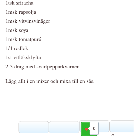
1tsk sriracha
1msk rapsolja
1msk vitvinsvinäger
1msk soya
1msk tomatpuré
1/4 rödlök
1st vitlöksklyfta
2-3 drag med svartpepparkvarnen
Lägg allt i en mixer och mixa till en sås.
0
Gilla
0