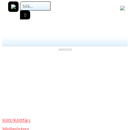
Kött/Köttfärs
Mellanöstern