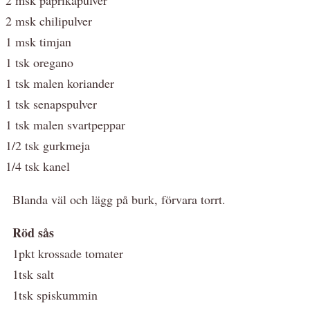
2 msk chilipulver
1 msk timjan
1 tsk oregano
1 tsk malen koriander
1 tsk senapspulver
1 tsk malen svartpeppar
1/2 tsk gurkmeja
1/4 tsk kanel
Blanda väl och lägg på burk, förvara torrt.
Röd sås
1pkt krossade tomater
1tsk salt
1tsk spiskummin