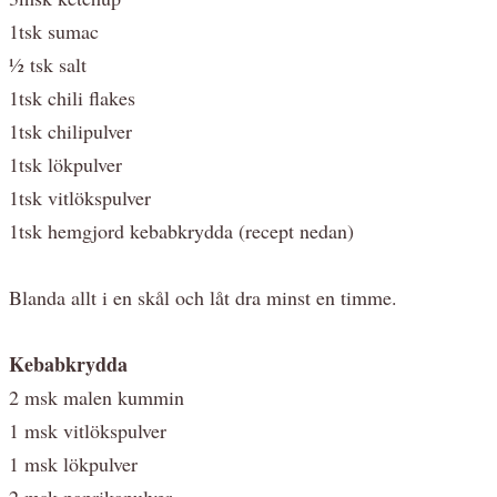
1tsk sumac
½ tsk salt
1tsk chili flakes
1tsk chilipulver
1tsk lökpulver
1tsk vitlökspulver
1tsk hemgjord kebabkrydda (recept nedan)
Blanda allt i en skål och låt dra minst en timme.
Kebabkrydda
2 msk malen kummin
1 msk vitlökspulver
1 msk lökpulver
2 msk paprikapulver