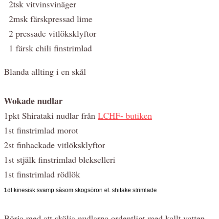
2tsk vitvinsvinäger
2msk färskpressad lime
2 pressade vitlöksklyftor
1 färsk chili finstrimlad
Blanda allting i en skål
Wokade nudlar
1pkt Shirataki nudlar från
LCHF- butiken
1st finstrimlad morot
2st finhackade vitlöksklyftor
1st stjälk finstrimlad blekselleri
1st finstrimlad rödlök
1dl kinesisk svamp såsom skogsöron el. shitake strimlade
Börja med att skölja nudlarna ordentligt med kallt vatten.