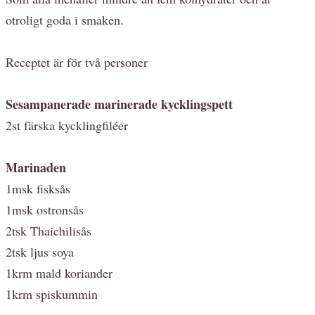
otroligt goda i smaken.
Receptet är för två personer
Sesampanerade marinerade kycklingspett
2st färska kycklingfiléer
Marinaden
1msk fisksås
1msk ostronsås
2tsk Thaichilisås
2tsk ljus soya
1krm mald koriander
1krm spiskummin