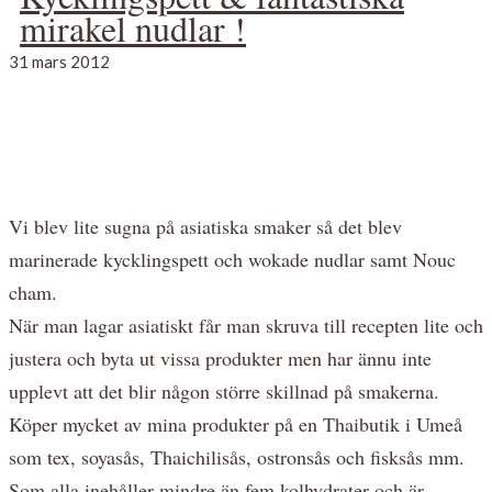
mirakel nudlar !
31 mars 2012
Vi blev lite sugna på asiatiska smaker så det blev
marinerade kycklingspett och wokade nudlar samt Nouc
cham.
När man lagar asiatiskt får man skruva till recepten lite och
justera och byta ut vissa produkter men har ännu inte
upplevt att det blir någon större skillnad på smakerna.
Köper mycket av mina produkter på en Thaibutik i Umeå
som tex, soyasås, Thaichilisås, ostronsås och fisksås mm.
Som alla inehåller mindre än fem kolhydrater och är