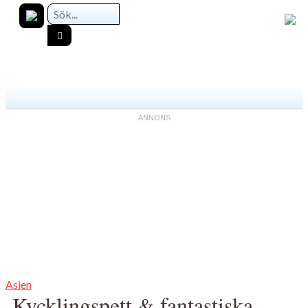
Asien
Kycklingspett & fantastiska