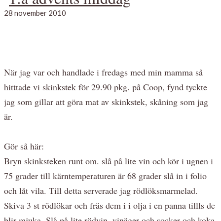
28 november 2010
När jag var och handlade i fredags med min mamma så
hitttade vi skinkstek för 29.90 pkg. på Coop, fynd tyckte
jag som gillar att göra mat av skinkstek, skåning som jag
är.
Gör så här:
Bryn skinksteken runt om. slå på lite vin och kör i ugnen i
75 grader till kärntemperaturen är 68 grader slå in i folio
och låt vila. Till detta serverade jag rödlöksmarmelad.
Skiva 3 st rödlökar och fräs dem i i olja i en panna tillls de
blir mjuka. Slå på lite rödvin, vinäger och socker och koka