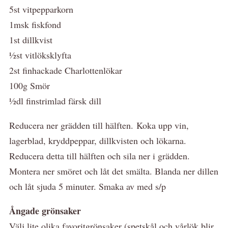
5st vitpepparkorn
1msk fiskfond
1st dillkvist
½st vitlöksklyfta
2st finhackade Charlottenlökar
100g Smör
½dl finstrimlad färsk dill
Reducera ner grädden till hälften. Koka upp vin,
lagerblad, kryddpeppar, dillkvisten och lökarna.
Reducera detta till hälften och sila ner i grädden.
Montera ner smöret och låt det smälta. Blanda ner dillen
och låt sjuda 5 minuter. Smaka av med s/p
Ångade grönsaker
Välj lite olika favoritgrönsaker (spetskål och vårlök blir