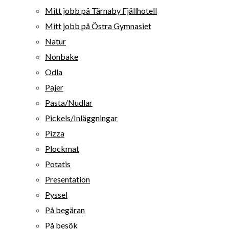
Mitt jobb på Tärnaby Fjällhotell
Mitt jobb på Östra Gymnasiet
Natur
Nonbake
Odla
Pajer
Pasta/Nudlar
Pickels/Inläggningar
Pizza
Plockmat
Potatis
Presentation
Pyssel
På begäran
På besök