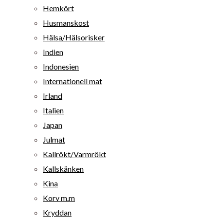
Hemkört
Husmanskost
Hälsa/Hälsorisker
Indien
Indonesien
Internationell mat
Irland
Italien
Japan
Julmat
Kallrökt/Varmrökt
Kallskänken
Kina
Korv m.m
Kryddan