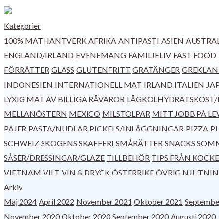
Kategorier
100% MATHANTVERK
AFRIKA
ANTIPASTI
ASIEN
AUSTRAL
ENGLAND/IRLAND
EVENEMANG
FAMILJELIV
FAST FOOD
FÖRRÄTTER
GLASS
GLUTENFRITT
GRATÄNGER
GREKLAN
INDONESIEN
INTERNATIONELL MAT
IRLAND
ITALIEN
JA
LYXIG MAT AV BILLIGA RÅVAROR
LÅGKOLHYDRATSKOST/
MELLANÖSTERN
MEXICO
MILSTOLPAR
MITT JOBB PÅ LE
PAJER
PASTA/NUDLAR
PICKELS/INLÄGGNINGAR
PIZZA
P
SCHWEIZ
SKOGENS SKAFFERI
SMÅRÄTTER
SNACKS
SOM
SÅSER/DRESSINGAR/GLAZE
TILLBEHÖR
TIPS FRÅN KOCK
VIETNAM
VILT
VIN & DRYCK
ÖSTERRIKE
ÖVRIG NJUTNI
Arkiv
Maj 2024
April 2022
November 2021
Oktober 2021
Septembe
November 2020
Oktober 2020
September 2020
Augusti 2020