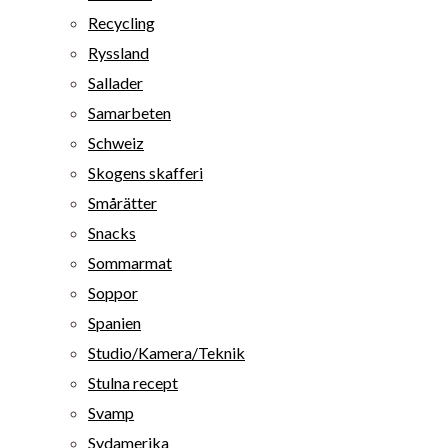
Recycling
Ryssland
Sallader
Samarbeten
Schweiz
Skogens skafferi
Smårätter
Snacks
Sommarmat
Soppor
Spanien
Studio/Kamera/Teknik
Stulna recept
Svamp
Sydamerika