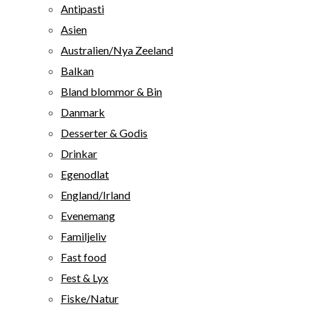
Antipasti
Asien
Australien/Nya Zeeland
Balkan
Bland blommor & Bin
Danmark
Desserter & Godis
Drinkar
Egenodlat
England/Irland
Evenemang
Familjeliv
Fast food
Fest & Lyx
Fiske/Natur