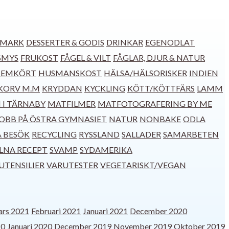
MARK
DESSERTER & GODIS
DRINKAR
EGENODLAT
SMYS
FRUKOST
FÅGEL & VILT
FÅGLAR, DJUR & NATUR
EMKÖRT
HUSMANSKOST
HÄLSA/HÄLSORISKER
INDIEN
KORV M.M
KRYDDAN
KYCKLING
KÖTT/KÖTTFÄRS
LAMM
 I TÄRNABY
MATFILMER
MATFOTOGRAFERING BY ME
JOBB PÅ ÖSTRA GYMNASIET
NATUR
NONBAKE
ODLA
Å BESÖK
RECYCLING
RYSSLAND
SALLADER
SAMARBETEN
LNA RECEPT
SVAMP
SYDAMERIKA
UTENSILIER
VARUTESTER
VEGETARISKT/VEGAN
rs 2021
Februari 2021
Januari 2021
December 2020
20
Januari 2020
December 2019
November 2019
Oktober 2019