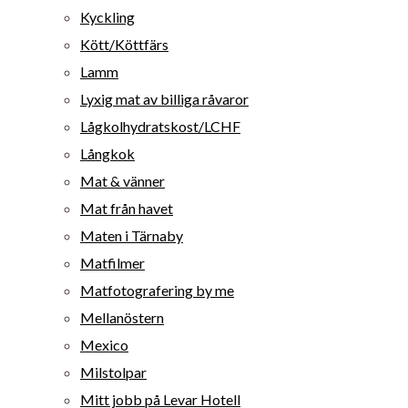
Kyckling
Kött/Köttfärs
Lamm
Lyxig mat av billiga råvaror
Lågkolhydratskost/LCHF
Långkok
Mat & vänner
Mat från havet
Maten i Tärnaby
Matfilmer
Matfotografering by me
Mellanöstern
Mexico
Milstolpar
Mitt jobb på Levar Hotell