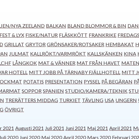
IEN/NYA ZEELAND
BALKAN
BLAND BLOMMOR & BIN
DAN
FEST & LYX
FISKE/NATUR
FLÄSKKÖTT
FRANKRIKE
FREDAG
D
GRILLAT
GRYTOR
GRÖNSAKER/ROTSAKER
HEMBAKAT
H
PAN
JULMAT
KALLRÖKT/VARMRÖKT
KALLSKÄNKEN
KINA
LCHF
LÅNGKOK
MAT & VÄNNER
MAT FRÅN HAVET
MATEN
VAR HOTELL
MITT JOBB PÅ TÄRNABY FJÄLLHOTELL
MITT 
LOCKMAT
POTATIS
PRESENTATION
PYSSEL
PÅ BEGÄRAN
P
MARMAT
SOPPOR
SPANIEN
STUDIO/KAMERA/TEKNIK
STU
EN
TRERÄTTERS MIDDAG
TURKIET
TÄVLING
USA
UNGERN
NG
ÖVRIGT
r 2021
Augusti 2021
Juli 2021
Juni 2021
Maj 2021
April 2021
Ma
Juli 2020
Juni 2020
Maj 2020
April 2020
Mars 2020
Februari 20