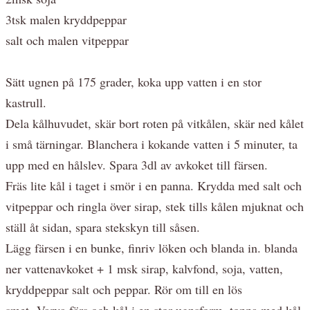
3tsk malen kryddpeppar
salt och malen vitpeppar
Sätt ugnen på 175 grader, koka upp vatten i en stor
kastrull.
Dela kålhuvudet, skär bort roten på vitkålen, skär ned kålet
i små tärningar. Blanchera i kokande vatten i 5 minuter, ta
upp med en hålslev. Spara 3dl av avkoket till färsen.
Fräs lite kål i taget i smör i en panna. Krydda med salt och
vitpeppar och ringla över sirap, stek tills kålen mjuknat och
ställ åt sidan, spara stekskyn till såsen.
Lägg färsen i en bunke, finriv löken och blanda in. blanda
ner vattenavkoket + 1 msk sirap, kalvfond, soja, vatten,
kryddpeppar salt och peppar. Rör om till en lös
smet. Varva färs och kål i en stor ugnsform, toppa med kål.