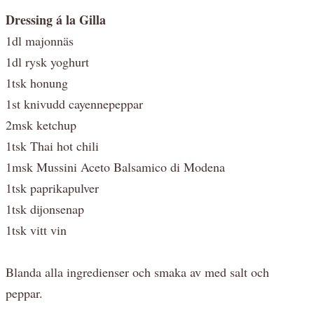
Dressing á la Gilla
1dl majonnäs
1dl rysk yoghurt
1tsk honung
1st knivudd cayennepeppar
2msk ketchup
1tsk Thai hot chili
1msk Mussini Aceto Balsamico di Modena
1tsk paprikapulver
1tsk dijonsenap
1tsk vitt vin
Blanda alla ingredienser och smaka av med salt och
peppar.