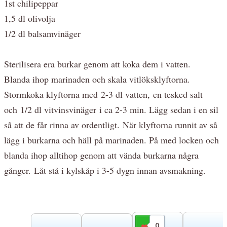
1st chilipeppar
1,5 dl olivolja
1/2 dl balsamvinäger
Sterilisera era burkar genom att koka dem i vatten.
Blanda ihop marinaden och skala vitlöksklyftorna.
Stormkoka klyftorna med
2-3 dl vatten, en tesked salt
och 1/2 dl vitvinsvinäger
i ca 2-3 min. Lägg sedan i en sil
så att de får rinna av ordentligt. När klyftorna runnit av så
lägg i burkarna och häll på marinaden. På med locken och
blanda ihop alltihop genom att vända burkarna några
gånger. Låt stå i kylskåp i 3-5 dygn innan avsmakning.
0