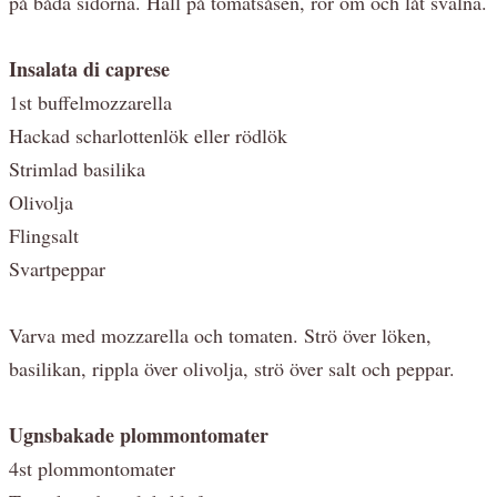
på båda sidorna. Häll på tomatsåsen, rör om och låt svalna.
Insalata di caprese
1st buffelmozzarella
Hackad scharlottenlök eller rödlök
Strimlad basilika
Olivolja
Flingsalt
Svartpeppar
Varva med mozzarella och tomaten. Strö över löken,
basilikan, rippla över olivolja, strö över salt och peppar.
Ugnsbakade plommontomater
4st plommontomater