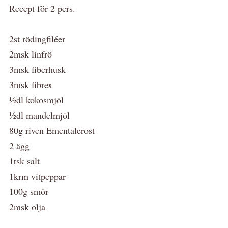
Recept för 2 pers.
2st rödingfiléer
2msk linfrö
3msk fiberhusk
3msk fibrex
½dl kokosmjöl
½dl mandelmjöl
80g riven Ementalerost
2 ägg
1tsk salt
1krm vitpeppar
100g smör
2msk olja