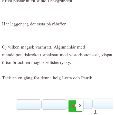
Erika pustar ut en stund i bakgrunden.
Här lägger jag det sista på råbiffen.
Oj vilken magisk varmrätt. Älginnanlår med
mandelpotatiskrokett smaksatt med västerbottensost, vispat
örtsmör och en magisk viltsherrysky.
Tack än en gång för denna helg Lotta och Patrik.
0
Gilla
1