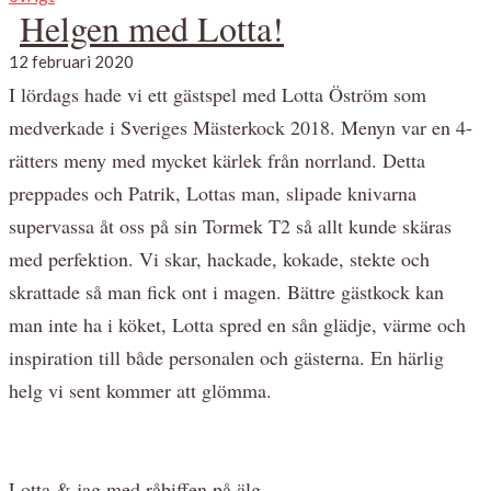
Helgen med Lotta!
12 februari 2020
I lördags hade vi ett gästspel med Lotta Öström som
medverkade i Sveriges Mästerkock 2018. Menyn var en 4-
rätters meny med mycket kärlek från norrland. Detta
preppades och Patrik, Lottas man, slipade knivarna
supervassa åt oss på sin Tormek T2 så allt kunde skäras
med perfektion. Vi skar, hackade, kokade, stekte och
skrattade så man fick ont i magen. Bättre gästkock kan
man inte ha i köket, Lotta spred en sån glädje, värme och
inspiration till både personalen och gästerna. En härlig
helg vi sent kommer att glömma.
Lotta & jag med råbiffen på älg.