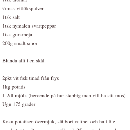
½msk vitlökspulver
1tsk salt
1tsk nymalen svartpeppar
1tsk gurkmeja
200g smält smör
Blanda allt i en skål.
2pkt vit fisk tinad från frys
1kg potatis
1-2dl mjölk (beroende på hur stabbig man vill ha sitt mos)
Ugn 175 grader
Koka potatisen övermjuk, slå bort vattnet och ha i lite
muskotnöt, salt, peppar, mjölk och 25g smör, kör med