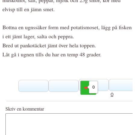
elvisp till en jämn smet.
Bottna en ugnssäker form med potatismoset, lägg på fisken
i ett jämt lager, salta och peppra.
Bred ut pankotäcket jämt över hela toppen.
Låt gå i ugnen tills du har en temp 48 grader.
0
Gilla
0
Skriv en kommentar