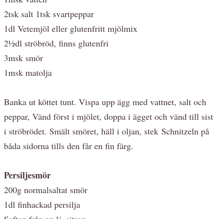
2tsk salt 1tsk svartpeppar
1dl Vetemjöl eller glutenfritt mjölmix
2½dl ströbröd, finns glutenfri
3msk smör
1msk matolja
Banka ut köttet tunt. Vispa upp ägg med vattnet, salt och
peppar, Vänd först i mjölet, doppa i ägget och vänd till sist
i ströbrödet. Smält smöret, häll i oljan, stek Schnitzeln på
båda sidorna tills den får en fin färg.
Persiljesmör
200g normalsaltat smör
1dl finhackad persilja
Saften från en ½ citron