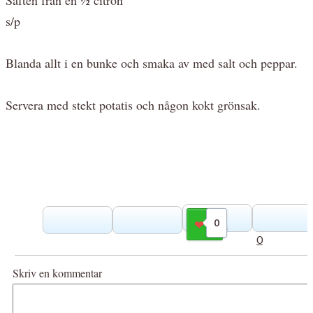
s/p
Blanda allt i en bunke och smaka av med salt och peppar.
Servera med stekt potatis och någon kokt grönsak.
0
Gilla
0
Skriv en kommentar