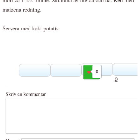
maizena redning.
Servera med kokt potatis.
0
Gilla
0
Skriv en kommentar