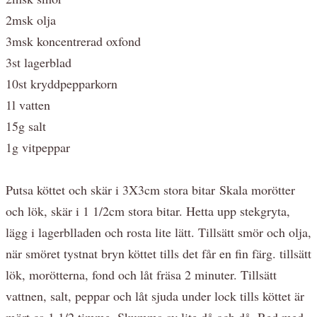
2msk olja
3msk koncentrerad oxfond
3st lagerblad
10st kryddpepparkorn
1l vatten
15g salt
1g vitpeppar
Putsa köttet och skär i 3X3cm stora bitar Skala morötter
och lök, skär i 1 1/2cm stora bitar. Hetta upp stekgryta,
lägg i lagerblladen och rosta lite lätt. Tillsätt smör och olja,
när smöret tystnat bryn köttet tills det får en fin färg. tillsätt
lök, morötterna, fond och låt fräsa 2 minuter. Tillsätt
vattnen, salt, peppar och låt sjuda under lock tills köttet är
mört ca 1 1/2 timme. Skumma av lite då och då. Red med